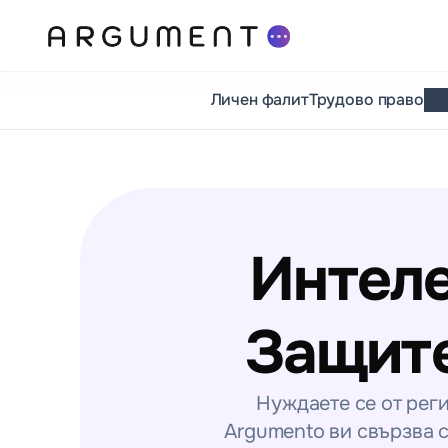
Личен фалит
Трудово право
Интеле
Защите
Нуждаете се от реги
Argumento ви свързва с