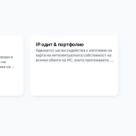
двокат?
IP одит & портфолио
Адвокатът ще ви съдейства с изготвяне на 
карта на интелектуалната собственост на 
вори е 
всички обекти на ИС, които притежавате, с 
 на 
цел оценка и анализ на риска и 
ва на 
стратегическо планиране за 
о изисква 
комерсиализация и бъдещо разрастване на 
а 
портфолиото.
т или 