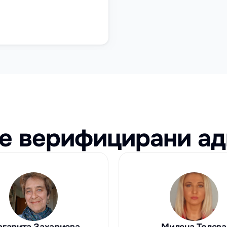
твото, ще ви представлява при 
и спорове и би могъл да 
 за преустановяване на 
рно използване, изземване на 
 копия и други мерки за защита.
е верифицирани ад