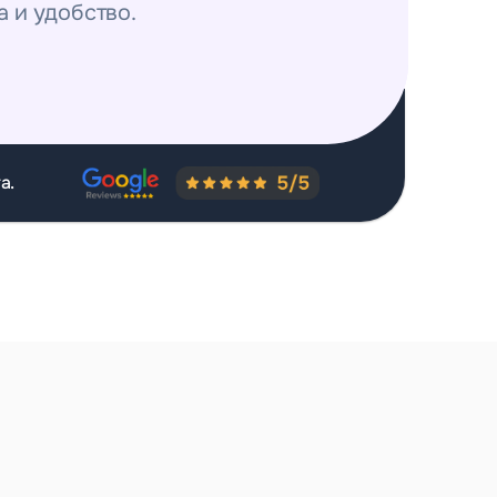
а и удобство.
а.
ти
Страхотни сте!! Благодаря ви
готвих документи 
Много точни и 
о съгласие за 
коректни.Препоръчвам!!
Валентина
труваше скъпо.