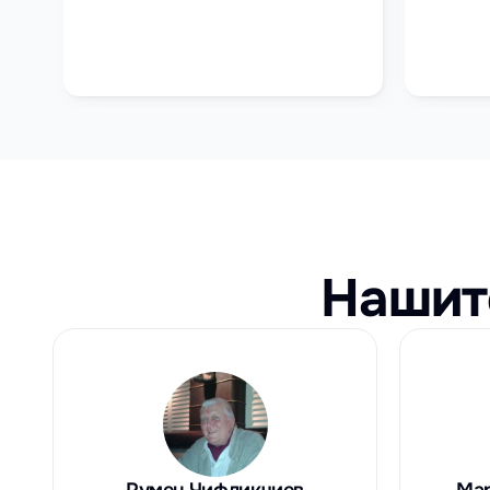
компетентните органи. Също така ще 
на авторс
провери дали работодателят спазва 
евентуалн
изискванията по закона.
съдейства
неправоме
нелегални
Нашит