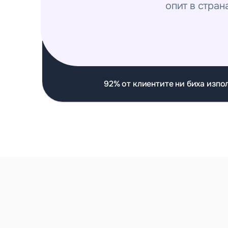
опит в стран
92% от клиентите ни биха изпо
Топ професионалисти
Когато 
какво с
С платформата подготвих документи 
Бях се 
за развод по взаимно съгласие за 
задълже
нула време! И не струваше скъпо.