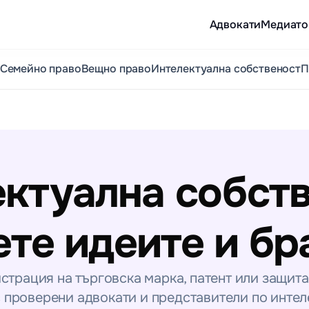
Aдвокати
Медиато
Семейно право
Вещно право
Интелектуална собственост
П
ктуална собстве
те идеите и бр
страция на търговска марка, патент или защита 
 проверени адвокати и представители по интеле