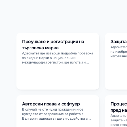
Кога д
Проучване и регистрация на 
Защита
търговска марка
Адвокатът
на изобре
Адвокатът ще извърши подробна проверка 
изготвяне
за сходни марки в национални и 
регистрац
международни регистри, ще изготви и 
наднацион
подаде заявката и ще следи целия процес 
предприе
до издаването на удостоверението.
нарушени
Авторски права и софтуер
Процес
В случай че сте чужд гражданин и се 
пред н
нуждаете от разрешение за работа в 
Адвокатът
България, адвокатът ще ви съдейства с 
защита на
документите и процедурата пред 
включител