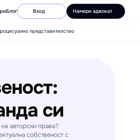
ри
Блог
Вход
Намери адвокат
роцесуално представителство
ност: 
анда си
на авторски права? 
ктуална собственост с 