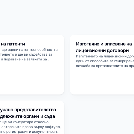
а се обърнете към а
 на патенти
Изготвяне и вписване на 
 ще оцени патентоспособността 
лицензионни договори 
тението и ще ви съдейства за 
Изготвянето на лицензионни дого
 и подаване на заявката за 
един от способите за генериране
ия на национално и 
печалба за притежателите на пра
ално ниво. При необходимост ще 
интелектуална собственост, койт
маме действия срещу евентуални 
внимателен подход и познаване н
я.
нормативната уредба, затова се 
препоръчва консултация с адвока
представител по интелектуална 
собственост.
уално представителство 
адлежните органи и съда
 ще ви консултира относно 
 авторските права върху софтуер, 
но регистрация и документиране 