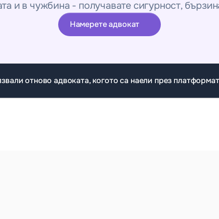
ата и в чужбина - получавате сигурност, бързин
Намерете адвокат
лзвали отново адвоката, когото са наели през платформат
Използан от 
7580+ клиенти
 като теб
майка ми почина, нямах идея 
Топ професионалис
ледва
С платформата под
отчаяла,че има стари 
за развод по взаимн
ния, идеална част от разни 
нула време! И не с