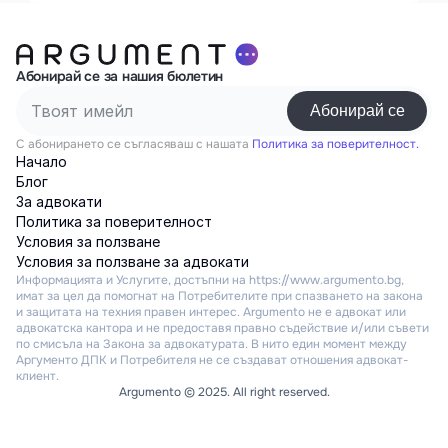
Абонирай се за нашия бюлетин
С абонирането се съгласяваш с нашата
Политика за поверителност.
Начало
Блог
За адвокати
Политика за поверителност
Условия за ползване
Условия за ползване за адвокати
Информацията и Услугите, достъпни на https://www.argumento.bg, 
имат за цел да помогнат на Потребителите при спазването на закона 
и защитата на техния правен интерес. Argumento не е адвокат или 
адвокатска кантора и не предоставя правно съдействие и/или съвети 
по смисъла на Закона за адвокатурата. В нито един момент между 
Аргументо ДПК и Потребителя не се създават отношения адвокат-
клиент.
Argumento © 2025. All right reserved.