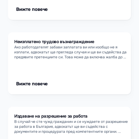
Вижте повече
Неизплатено трудово възнаграждение
Ако работодателят забави заплатата ви или изобщо не я 
изплати, адвокатът ще прегледа случая и ще ви съдейства да 
предявите претенциите си. Това може да включва жалба до 
Инспекция по труда, искова молба, изчисление на дължими 
лихви и защита при евентуални ответни действия от 
работодателя.
Вижте повече
Издаване на разрешение за работа
В случай че сте чужд гражданин и се нуждаете от разрешение 
за работа в България, адвокатът ще ви съдейства с 
документите и процедурата пред компетентните органи. 
Също така ще провери дали работодателят спазва 