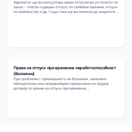
Адвокатът ще ви консултира какви отпуски ви се полагат по 
закон – платен годишен отпуск, по семейни причини, отпуск 
по майчинство и др. Също така ще ви помогне да защитите 
правото си на отпуск при отказ или натиск от страна на 
работодателя.
Право на отпуск при временна неработоспособност 
(болничен)
При проблеми с признаването на болничен, намалено 
обезщетение или неправомерно прекъсване на трудов 
договор по време на отпуск при временна 
неработоспособност, адвокатът ще ви съдейства да 
упражните правата си и да получите дължимото 
обезщетение.