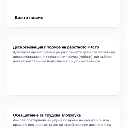
изискванията по закона.
Вижте повече
Дискриминация и тормоз на работното място
Адвокатът ще ви помогне да разпознаете дали сте жертва на 
дискриминация или психически тормоз (мобинг), ще събере 
доказателства и ще подготви жалби до съответните 
институции – Комисия за защита от дискриминация, 
Инспекция по труда или съда.
Обезщетение за трудова злополука
Ако сте претърпели инцидент по време на работа или във 
връзка с нея, адвокатът ще ви съдейства при доказване на 