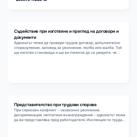
Съдействие при изготвяне и преглед на договори и 
документи
Адвокатът може да провери трудов договор, допълнително 
споразумение, заповед за уволнение, молба или жалба. Той 
ще изготви становище и ще ви помогне да се уверите, че 
Представителство при трудови спорове
При сериозен конфликт – незаконно уволнение, 
дискриминация, неплатени възнаграждения – адвокатът може 
да ви представлява пред работодателя, Инспекция по труда 
или съда. Това включва преговори, процесуална защита и 
водене на дело.