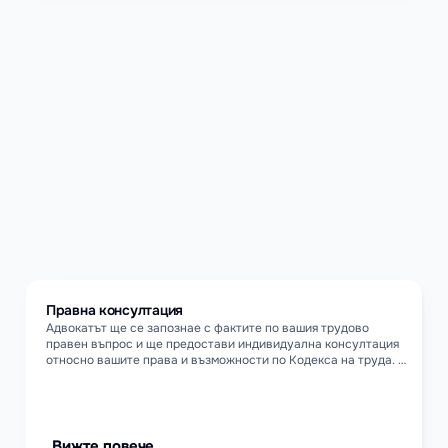
Argumento предлага пълно 
правно съдействие по 
всички ключови теми, 
свързани с трудовото право.
Правна консултация 
Адвокатът ще се запознае с фактите по вашия трудово 
правен въпрос и ще предостави индивидуална консултация 
относно вашите права и възможности по Кодекса на труда. 
Също така, адвокатът ще оцени дали е налице нарушение на 
правата ви и ще ви посъветва относно стъпките да 
предприемете, включително възможните рискове.
Вижте повече