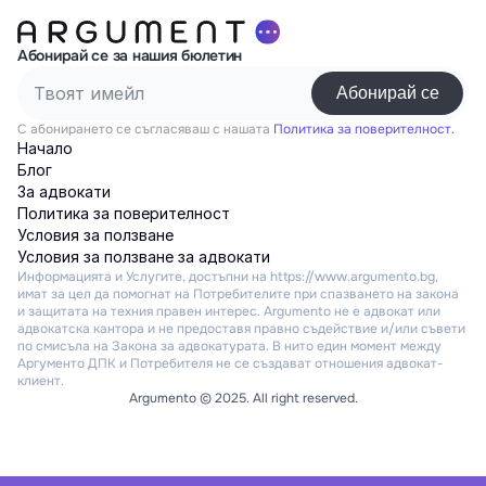
Абонирай се за нашия бюлетин
С абонирането се съгласяваш с нашата
Политика за поверителност.
Начало
Блог
За адвокати
Политика за поверителност
Условия за ползване
Условия за ползване за адвокати
Информацията и Услугите, достъпни на https://www.argumento.bg, 
имат за цел да помогнат на Потребителите при спазването на закона 
и защитата на техния правен интерес. Argumento не е адвокат или 
адвокатска кантора и не предоставя правно съдействие и/или съвети 
по смисъла на Закона за адвокатурата. В нито един момент между 
Аргументо ДПК и Потребителя не се създават отношения адвокат-
клиент.
Argumento © 2025. All right reserved.