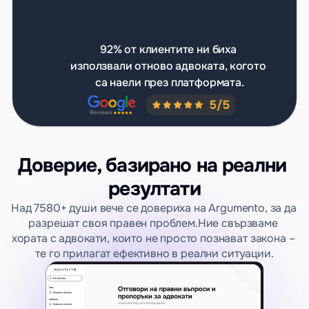
92% от клиентите ни биха 
използвали отново адвоката, когото 
са наели през платформата.
Доверие, базирано на реални 
резултати
Над 7580+ души вече се довериха на Argumento, за да 
разрешат своя правен проблем.​​Ние свързваме 
хората с адвокати, които не просто познават закона – 
те го прилагат ефективно в реални ситуации.