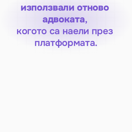
използвали отново 
адвоката
, 
когото са наели през 
платформата.
Кога е необходимо 
издаването на разрешение 
за работа и пребиваване?