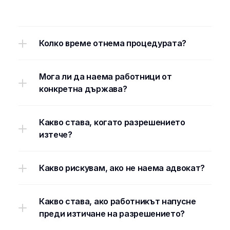
Често задавани въпроси
Колко време отнема процедурата?
Мога ли да наема работници от 
конкретна държава?
Какво става, когато разрешението 
изтече?
Какво рискувам, ако не наема адвокат?
Какво става, ако работникът напусне 
преди изтичане на разрешението?