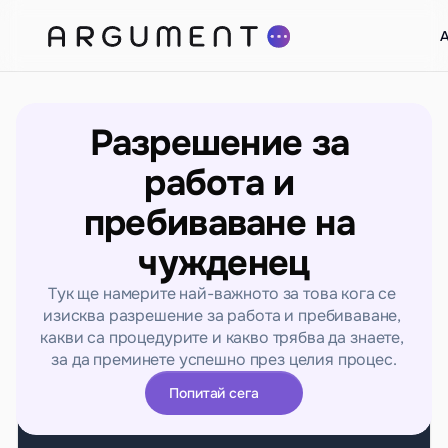
A
Разрешение за 
работа и 
пребиваване на 
чужденец
Тук ще намерите най-важното за това кога се 
изисква разрешение за работа и пребиваване, 
какви са процедурите и какво трябва да знаете, 
за да преминете успешно през целия процес.
Попитай сега