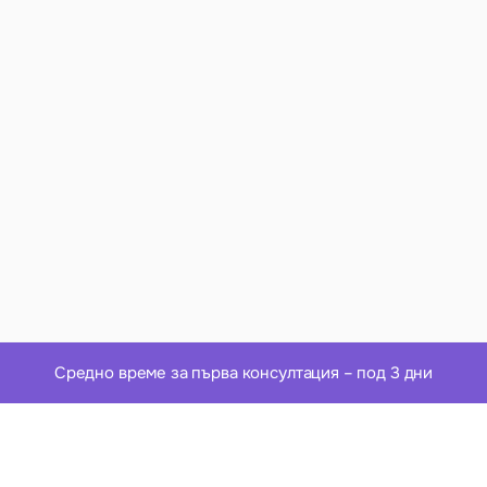
трудовата мобилност
, както и на подзаконовите 
наредби. Нарушения или непълноти в документите 
могат да доведат до отказ, а това забавя сериозно 
целия процес.
С Argumento ще получите съдействие от адвокат по:
✔ цялостна подготовка на документите и координация 
с институциите
✔ регистрация на работодателя като приемаща 
страна
✔ поддържане на всички документи и подновяване на 
разрешенията при изтичане на срока.
Средно време за първа консултация – под 3 дни