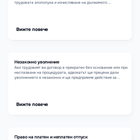
трудовата злополука и изчисляване на дължимото 
обезщетение. Ще ви представлява при спорове с 
работодателя или НОИ.
Вижте повече
Незаконно уволнение
Ако трудовият ви договор е прекратен без основание или при 
неспазване на процедурата, адвокатът ще прецени дали 
уволнението е незаконно и ще предприеме действия за 
възстановяване на работа, получаване на обезщетение или 
защита пред съда.
Вижте повече
Право на платен и неплатен отпуск