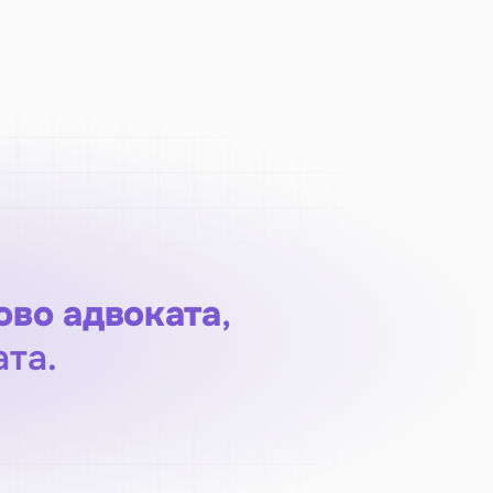
ово адвоката
, 
ата.