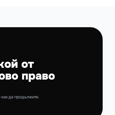
ой от 
ово право
 как да продължите.