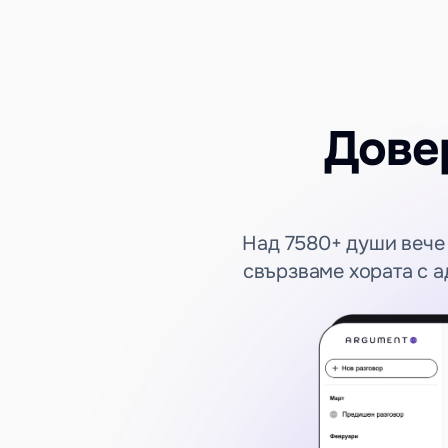
Довер
Над 7580+ души вече 
свързваме хората с ад