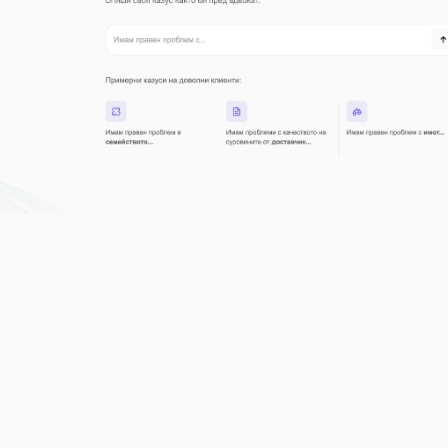
Използан от 
7580+ клиенти
 като теб