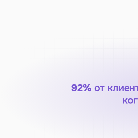
92%
 от клиен
ког