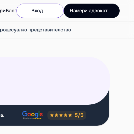
ри
Блог
Вход
Намери адвокат
роцесуално представителство
а.