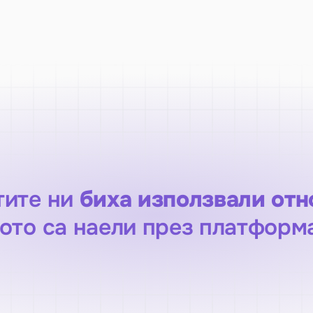
тите ни 
биха използвали отн
ото са наели през платформ