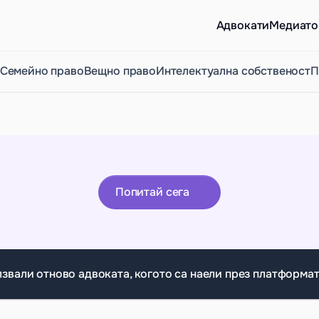
Aдвокати
Медиато
Семейно право
Вещно право
Интелектуална собственост
П
Попитай сега
лзвали отново адвоката, когото са наели през платформат