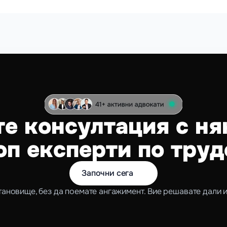
е консултация с няк
оп експерти по труд
Започни сега 
тановище, без да поемате ангажимент. Вие решавате дали и