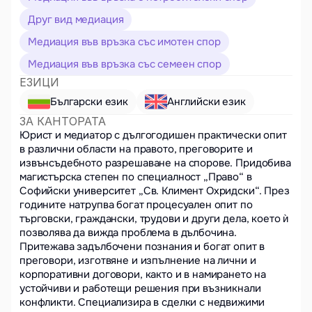
Друг вид медиация
Медиация във връзка със имотен спор
Медиация във връзка със семеен спор
ЕЗИЦИ
Български език
Английски език
ЗА КАНТОРАТА
Юрист и медиатор с дългогодишен практически опит 
в различни области на правото, преговорите и 
извънсъдебното разрешаване на спорове. Придобива 
магистърска степен по специалност „Право“ в 
Софийски университет „Св. Климент Охридски“. През 
годините натрупва богат процесуален опит по 
търговски, граждански, трудови и други дела, което ѝ 
позволява да вижда проблема в дълбочина.

Притежава задълбочени познания и богат опит в 
преговори, изготвяне и изпълнение на лични и 
корпоративни договори, както и в намирането на 
устойчиви и работещи решения при възникнали 
конфликти. Специализира в сделки с недвижими 