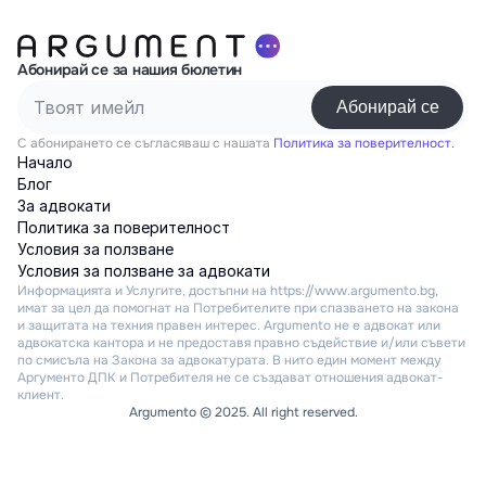
Абонирай се за нашия бюлетин
С абонирането се съгласяваш с нашата
Политика за поверителност.
Начало
Блог
За адвокати
Политика за поверителност
Условия за ползване
Условия за ползване за адвокати
Информацията и Услугите, достъпни на https://www.argumento.bg, 
имат за цел да помогнат на Потребителите при спазването на закона 
и защитата на техния правен интерес. Argumento не е адвокат или 
адвокатска кантора и не предоставя правно съдействие и/или съвети 
по смисъла на Закона за адвокатурата. В нито един момент между 
Аргументо ДПК и Потребителя не се създават отношения адвокат-
клиент.
Argumento © 2025. All right reserved.