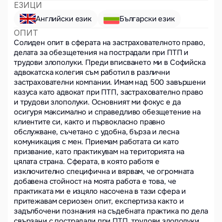
ЕЗИЦИ
Английски език
Български език
ОПИТ
Солиден опит в сферата на застрахователното право, 
делата за обезщетения на пострадали при ПТП и 
трудови злополуки. Преди вписването ми в Софийска 
адвокатска колегия съм работил в различни 
застрахователни компании. Имам над 500 завършени 
казуса като адвокат при ПТП, застрахователно право 
и трудови злополуки. Основният ми фокус е да 
осигуря максимално и справедливо обезщетение на 
клиентите си, както и първокласно правно 
обслужване, съчетано с удобна, бърза и лесна 
комуникация с мен. Приемам работата си като 
призвание, като практикувам на територията на 
цялата страна. Сферата, в която работя е 
изключително специфична и вярвам, че огромната 
добавена стойност на моята работа е това, че 
практиката ми е изцяло насочена в тази сфера и 
притежавам сериозен опит, експертиза както и 
задълбочени познания на съдебната практика по дела 
свързани с пострадали при ПТП, трудови злополуки 