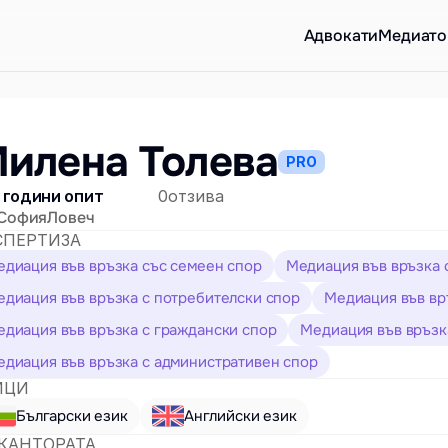
Aдвокати
Медиато
илена Толева
PRO
 години опит
0
отзива
София
Ловеч
СПЕРТИЗА
диация във връзка със семеен спор
Медиация във връзка 
диация във връзка с потребителски спор
Медиация във връ
диация във връзка с граждански спор
Медиация във връзк
диация във връзка с административен спор
ИЦИ
Български език
Английски език
 КАНТОРАТА