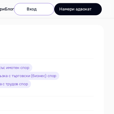
ри
Блог
Вход
Намери адвокат
със имотен спор
зка с търговски (бизнес) спор
а с трудов спор