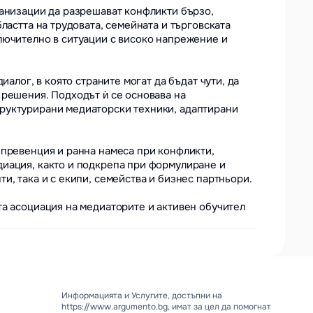
анизации да разрешават конфликти бързо, 
ластта на трудовата, семейната и търговската 
лючително в ситуации с високо напрежение и 
алог, в която страните могат да бъдат чути, да 
решения. Подходът ѝ се основава на 
руктурирани медиаторски техники, адаптирани 
превенция и ранна намеса при конфликти, 
иация, както и подкрепа при формулиране и 
, така и с екипи, семейства и бизнес партньори.

а асоциация на медиаторите и активен обучител 
Информацията и Услугите, достъпни на 
https://www.argumento.bg, имат за цел да помогнат 