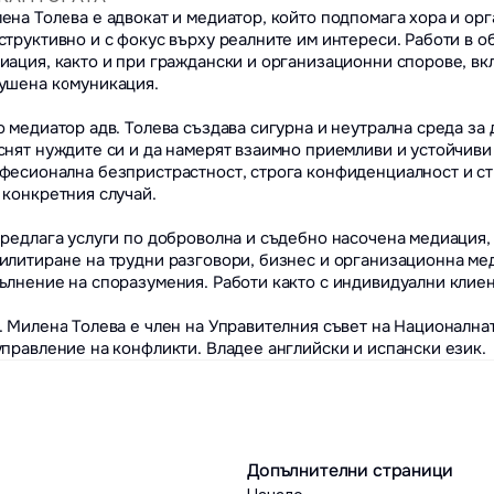
ена Толева е адвокат и медиатор, който подпомага хора и орг
структивно и с фокус върху реалните им интереси. Работи в об
иация, както и при граждански и организационни спорове, вк
ушена комуникация.

о медиатор адв. Толева създава сигурна и неутрална среда за ди
снят нуждите си и да намерят взаимно приемливи и устойчиви 
фесионална безпристрастност, строга конфиденциалност и ст
 конкретния случай.

предлага услуги по доброволна и съдебно насочена медиация, 
илитиране на трудни разговори, бизнес и организационна мед
ълнение на споразумения. Работи както с индивидуални клиенти
. Милена Толева е член на Управителния съвет на Националнат
управление на конфликти. Владее английски и испански език.
Допълнителни страници