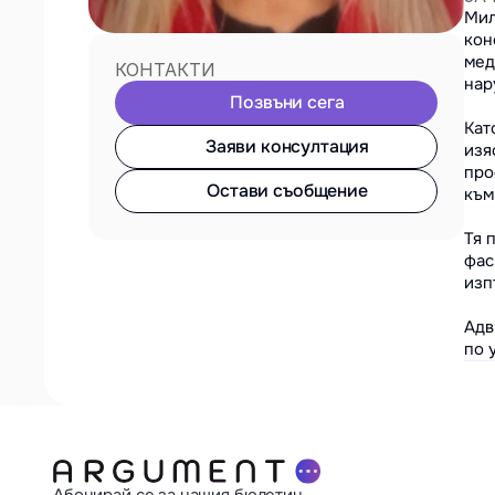
Мил
кон
мед
КОНТАКТИ
нар
Позвъни сега
Кат
Заяви консултация
изя
про
Остави съобщение
към
Тя 
фас
изп
Адв
по 