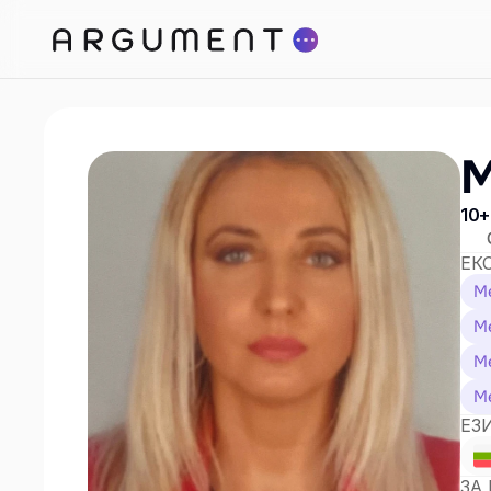
М
10+
ЕК
Ме
Ме
Ме
Ме
ЕЗ
ЗА