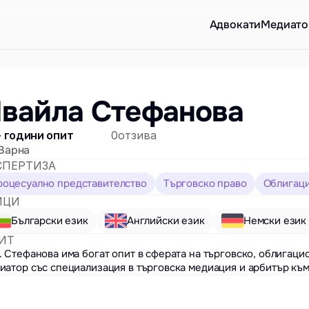
Aдвокати
Медиато
вайла Стефанова
 години опит
0
отзива
Варна
СПЕРТИЗА
роцесуално представителство
Търговско право
Облигац
ИЦИ
Български език
Английски език
Немски език
ИТ
. Стефанова има богат опит в сферата на търговско, облигацио
иатор със специализация в търговска медиация и арбитър към