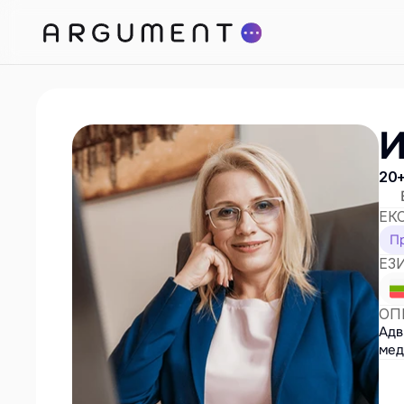
И
20+
ЕК
П
ЕЗ
ОП
Адв
мед