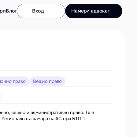
ри
Блог
Вход
Намери адвокат
ионно право
Вещно право
нно, вещно и административно право. Тя е 
 Регионалната камара на АС при БТПП.