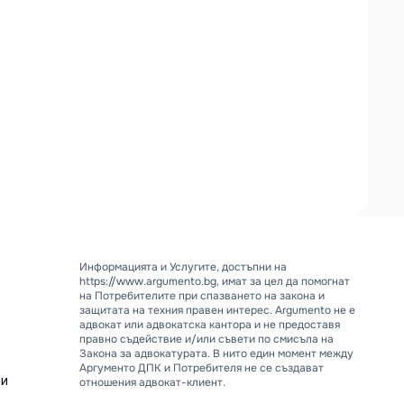
Информацията и Услугите, достъпни на 
https://www.argumento.bg, имат за цел да помогнат 
на Потребителите при спазването на закона и 
защитата на техния правен интерес. Argumento не е 
адвокат или адвокатска кантора и не предоставя 
правно съдействие и/или съвети по смисъла на 
Закона за адвокатурата. В нито един момент между 
Аргументо ДПК и Потребителя не се създават 
ти
отношения адвокат-клиент.