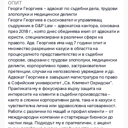
ОПИТ
Георги Георгиев – адвокат по съдебни дела, трудови 
злополуки и медицински деликти

Георги Георгиев е съосновател и управляващ 
съдружник в G&P Law – адвокатска кантора, основана 
през 2018 г., която днес обединява екип от адвокати и 
юристи, специализирани в различни сфери на 
правото. Адв. Георгиев има над 7 години опит и 
множество разрешени казуси в областта на 
процесуалното представителство и в съдебни 
спорове, свързани с трудови злополуки, медицински 
деликти, корпоративно право, застрахователни 
претенции, случаи на непозволено увреждане и др.

Адвокат Георгиев е завършил магистратура по право 
в Софийския университет „Св. Климент Охридски“. 
Практиката му е фокусирана върху защита на 
интересите на клиенти в съдебни производства – 
както в сложни корпоративни дела, така и в казуси с 
чувствителна лична или здравословна натовареност.

Работи с различни по мащаб и профил клиенти – от 
международни компании и стартиращи бизнеси до 
частни лица. Подходът му е прагматичен, с акцент 