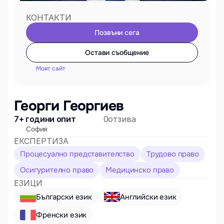
КОНТАКТИ
Позвъни сега
Остави съобщение
Моят сайт
Георги Георгиев
7+ години опит
0
отзива
София
ЕКСПЕРТИЗА
Процесуално представителство
Трудово право
Осигурително право
Медицинско право
ЕЗИЦИ
Български език
Английски език
Френски език