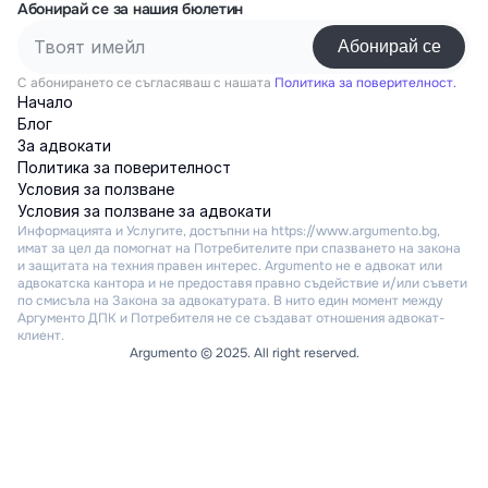
Абонирай се за нашия бюлетин
С абонирането се съгласяваш с нашата
Политика за поверителност.
Начало
Блог
За адвокати
Политика за поверителност
Условия за ползване
Условия за ползване за адвокати
Информацията и Услугите, достъпни на https://www.argumento.bg, 
имат за цел да помогнат на Потребителите при спазването на закона 
и защитата на техния правен интерес. Argumento не е адвокат или 
адвокатска кантора и не предоставя правно съдействие и/или съвети 
по смисъла на Закона за адвокатурата. В нито един момент между 
Аргументо ДПК и Потребителя не се създават отношения адвокат-
клиент.
Argumento © 2025. All right reserved.